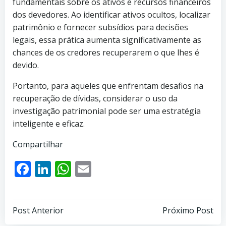
fundamentais sobre os ativos e recursos financeiros
dos devedores. Ao identificar ativos ocultos, localizar
patrimônio e fornecer subsídios para decisões
legais, essa prática aumenta significativamente as
chances de os credores recuperarem o que lhes é
devido.
Portanto, para aqueles que enfrentam desafios na
recuperação de dívidas, considerar o uso da
investigação patrimonial pode ser uma estratégia
inteligente e eficaz.
Compartilhar
Facebook
LinkedIn
WhatsApp
Email
Post
Post
Post Anterior
Próximo Post