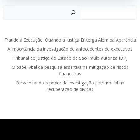
navigation
navigation
Pesqu
Posts Recentes
Fraude à Execução: Quando a Justiça Enxerga Além da Aparência
A importância da investigação de antecedentes de executivos
Tribunal de Justiça do Estado de São Paulo autoriza IDPJ
O papel vital da pesquisa assertiva na mitigação de riscos
financeiros
Desvendando o poder da investigação patrimonial na
recuperação de dívidas